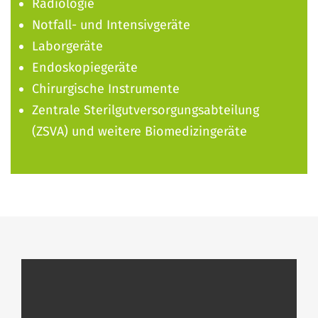
Radiologie
Notfall- und Intensivgeräte
Laborgeräte
Endoskopiegeräte
Chirurgische Instrumente
Zentrale Sterilgutversorgungsabteilung
(ZSVA) und weitere Biomedizingeräte